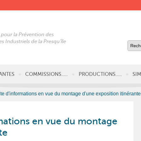
 pour la Prévention des
s Industriels de la Presqu'île
NANTES
COMMISSIONS.....
PRODUCTIONS.....
SIM
te d'informations en vue du montage d'une exposition itinérante
rmations en vue du montage
te